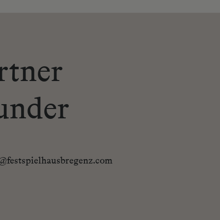
rtner
under
@​festspielhausbregenz.com