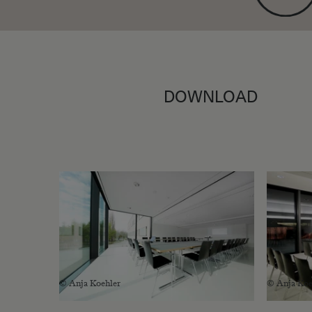
DOWNLOAD
© Anja Koehler
© Anja Koe