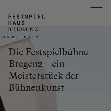
Skip to main content
FESTSPIELHAUS
VERANSTALTUNG PLANEN
BESUCH PLANEN
Die Festspielbühne
Bregenz – ein
EVENTKALENDER
Meisterstück der
ÜBER UNS
Bühnenkunst
SUCHE
ÖIT AWARD