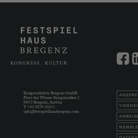
Kongresskultur Bregenz GmbH
ANSPRE
Platz der Wiener Symphoniker 1
6900 Bregenz, Austria
VIDEOE
T +43 5574 413-0
info@festspielhausbregenz.com
ANREIS
NEWSLE
DATENS