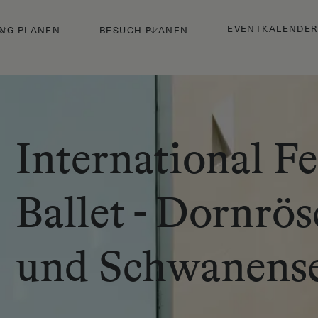
EVENTKALENDER
NG PLANEN
BESUCH PLANEN
International Fe
Ballet - Dornrö
und Schwanens