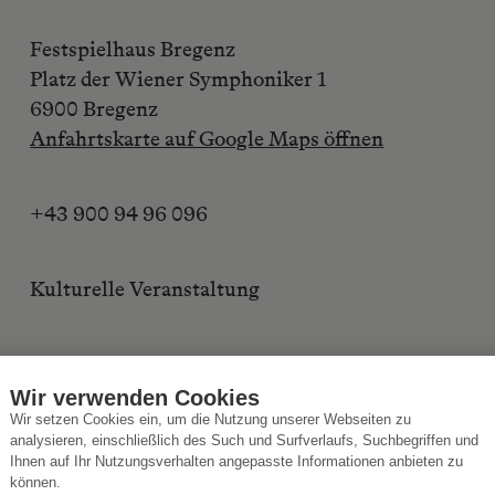
Festspielhaus Bregenz
Platz der Wiener Symphoniker 1
6900 Bregenz
Anfahrtskarte auf Google Maps öffnen
+43 900 94 96 096
Kulturelle Veranstaltung
Ovation Events GmbH
Wir verwenden Cookies
Wir setzen Cookies ein, um die Nutzung unserer Webseiten zu
analysieren, einschließlich des Such und Surfverlaufs, Suchbegriffen und
TICKETS KAUFEN
Ihnen auf Ihr Nutzungsverhalten angepasste Informationen anbieten zu
können.