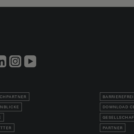
CHPARTNER
BARRIEREFRE
INBLICKE
DOWNLOAD C
E
GESELLSCHAF
TTER
PARTNER