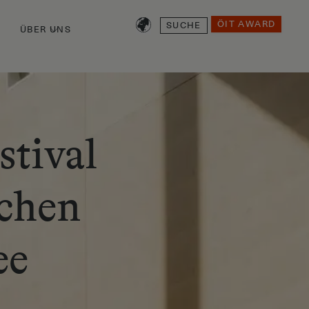
SUCHE
ÖIT AWARD
ÜBER UNS
stival
schen
ee