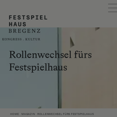
Skip to main content
FESTSPIELHAUS
VERANSTALTUNG PLANEN
BESUCH PLANEN
Rollenwechsel fürs
Festspielhaus
EVENTKALENDER
ÜBER UNS
SUCHE
ÖIT AWARD
HOME
MAGAZIN
ROLLENWECHSEL FÜRS FESTSPIELHAUS