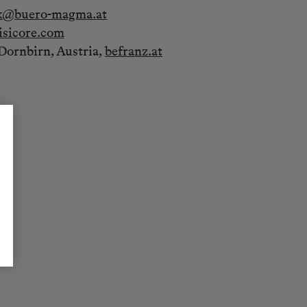
ik@buero-magma.at
sicore.com
Dornbirn, Austria,
befranz.at