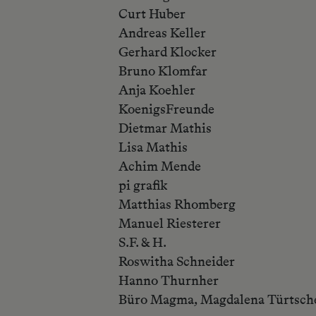
Curt Huber
Andreas Keller
Gerhard Klocker
Bruno Klomfar
Anja Koehler
KoenigsFreunde
Dietmar Mathis
Lisa Mathis
Achim Mende
pi grafik
Matthias Rhomberg
Manuel Riesterer
S.F. & H.
Roswitha Schneider
Hanno Thurnher
Büro Magma, Magdalena Türtsch