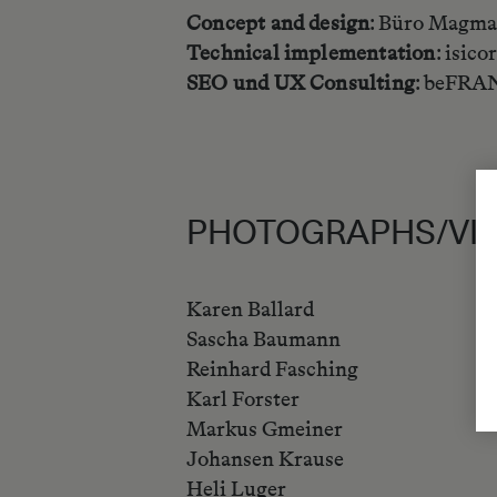
Concept and design
: Büro Magma,
Technical implementation
: isic
SEO und UX Consulting
: beFRAN
PHOTOGRAPHS/VI
Karen Ballard
Sascha Baumann
Reinhard Fasching
Karl Forster
Markus Gmeiner
Johansen Krause
Heli Luger