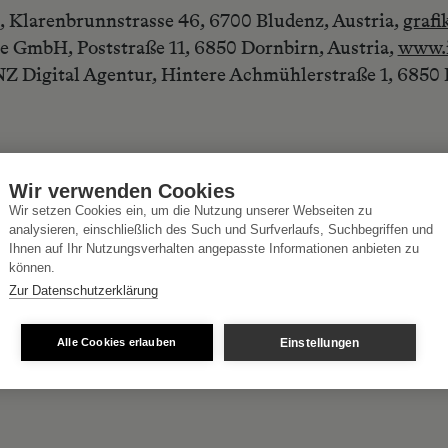
 Klarenbrunnstrasse 46, 6700 Bludenz, Austria,
graf
ore GmbH, Poststraße 11, 6850 Dornbirn, Austria,
www.i
Z Digital Agentur, Hintere Achmühlerstraße 1, 6850 
Wir verwenden Cookies
DEOS
Wir setzen Cookies ein, um die Nutzung unserer Webseiten zu
analysieren, einschließlich des Such und Surfverlaufs, Suchbegriffen und
Ihnen auf Ihr Nutzungsverhalten angepasste Informationen anbieten zu
können.
Zur Datenschutzerklärung
Einstellungen
Alle Cookies erlauben