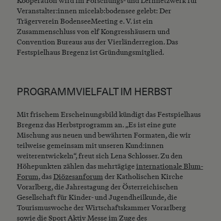
Kooperation wird im Forschungs- und Lernnetzwerk für
Veranstalter:innen micelab:bodensee gelebt: Der
Trägerverein BodenseeMeeting e. V. ist ein
Zusammenschluss von elf Kongresshäusern und
Convention Bureaus aus der Vierländerregion. Das
Festspielhaus Bregenz ist Gründungsmitglied.
PROGRAMMVIELFALT IM HERBST
Mit frischem Erscheinungsbild kündigt das Festspielhaus
Bregenz das Herbstprogramm an. „Es ist eine gute
Mischung aus neuen und bewährten Formaten, die wir
teilweise gemeinsam mit unseren Kund:innen
weiterentwickeln“, freut sich Lena Schlosser. Zu den
Höhepunkten zählen das mehrtägige
internationale Blum-
Forum
, das
Diözesanforum
der Katholischen Kirche
Vorarlberg, die Jahrestagung der Österreichischen
Gesellschaft für Kinder- und Jugendheilkunde, die
Tourismuswoche der Wirtschaftskammer Vorarlberg
sowie die Sport Aktiv Messe im Zuge des