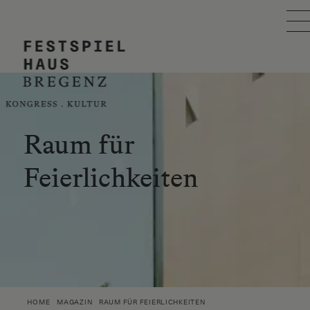
Skip to main content
FESTSPIELHAUS
VERANSTALTUNG PLANEN
BESUCH PLANEN
Raum für
Feierlichkeiten
EVENTKALENDER
ÜBER UNS
SUCHE
ÖIT AWARD
HOME
MAGAZIN
RAUM FÜR FEIERLICHKEITEN