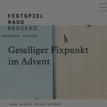
Skip to main content
FESTSPIELHAUS
VERANSTALTUNG PLANEN
BESUCH PLANEN
Geselliger Fixpunkt
im Advent
EVENTKALENDER
ÜBER UNS
SUCHE
ÖIT AWARD
HOME
MAGAZIN
FIXPUNKT IM ADVENT