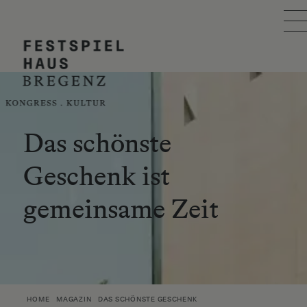
Skip to main content
FESTSPIELHAUS
VERANSTALTUNG PLANEN
BESUCH PLANEN
Das schönste
Geschenk ist
EVENTKALENDER
gemeinsame Zeit
ÜBER UNS
ÖIT AWARD
SUCHE
HOME
MAGAZIN
DAS SCHÖNSTE GESCHENK