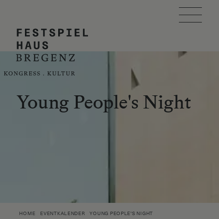
Skip to main content
FESTSPIELHAUS
VERANSTALTUNG PLANEN
BESUCH PLANEN
Young People's Night
EVENTKALENDER
ÜBER UNS
ÖIT AWARD
SUCHE
HOME
EVENTKALENDER
YOUNG PEOPLE'S NIGHT