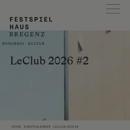
Skip to main content
FESTSPIELHAUS
VERANSTALTUNG PLANEN
BESUCH PLANEN
LeClub 2026 #2
EVENTKALENDER
ÜBER UNS
ÖIT AWARD
SUCHE
HOME
EVENTKALENDER
LECLUB 2026 #2